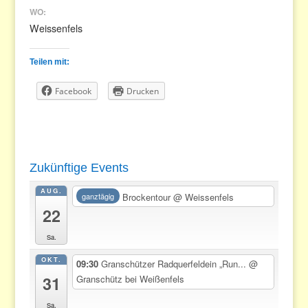
WO:
Weissenfels
Teilen mit:
Facebook
Drucken
Zukünftige Events
AUG.
Brockentour
@ Weissenfels
ganztägig
22
Sa.
OKT.
09:30
Granschützer Radquerfeldein „Run...
@
31
Granschütz bei Weißenfels
Sa.