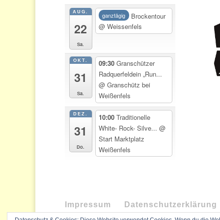
AUG.
Brockentour
ganztägig
22
@ Weissenfels
Sa.
OKT.
09:30
Granschützer
31
Radquerfeldein „Run...
@ Granschütz bei
Sa.
Weißenfels
DEZ.
10:00
Traditionelle
31
White- Rock- Silve...
@
Start Marktplatz
Do.
Weißenfels
Impressum
Datenschutzerklärung