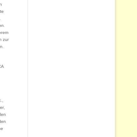
n
te
.
en.
derem
n zur
n.
CA
.,
er,
len
 den
ne