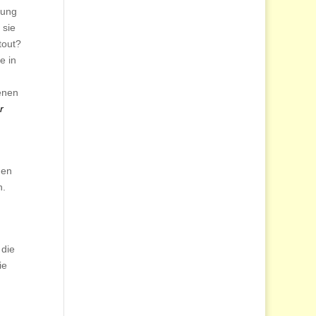
zung
 sie
tout?
e in
enen
r
nen
n.
 die
ie