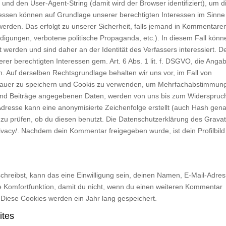
d den User-Agent-String (damit wird der Browser identifiziert), um d
essen können auf Grundlage unserer berechtigten Interessen im Sinne
t werden. Das erfolgt zu unserer Sicherheit, falls jemand in Kommentare
eidigungen, verbotene politische Propaganda, etc.). In diesem Fall könn
 werden und sind daher an der Identität des Verfassers interessiert. D
rer berechtigten Interessen gem. Art. 6 Abs. 1 lit. f. DSGVO, die Anga
 Auf derselben Rechtsgrundlage behalten wir uns vor, im Fall von
 Dauer zu speichern und Cookis zu verwenden, um Mehrfachabstimmun
d Beiträge angegebenen Daten, werden von uns bis zum Widerspruc
Adresse kann eine anonymisierte Zeichenfolge erstellt (auch Hash gena
u prüfen, ob du diesen benutzt. Die Datenschutzerklärung des Gravat
privacy/. Nachdem dein Kommentar freigegeben wurde, ist dein Profilbild
reibst, kann das eine Einwilligung sein, deinen Namen, E-Mail-Adre
ne Komfortfunktion, damit du nicht, wenn du einen weiteren Kommentar
. Diese Cookies werden ein Jahr lang gespeichert.
ites