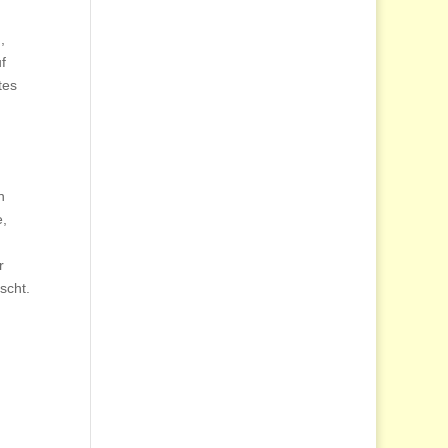
,
f
tes
n
e,
r
scht.