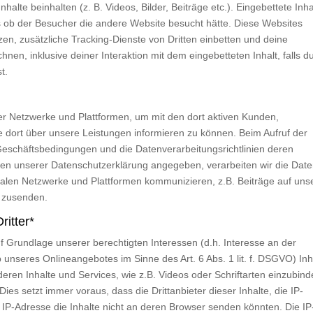
halte beinhalten (z. B. Videos, Bilder, Beiträge etc.). Eingebettete Inha
s ob der Besucher die andere Website besucht hätte. Diese Websites
n, zusätzliche Tracking-Dienste von Dritten einbetten und deine
hnen, inklusive deiner Interaktion mit dem eingebetteten Inhalt, falls d
t.
er Netzwerke und Plattformen, um mit den dort aktiven Kunden,
 dort über unsere Leistungen informieren zu können. Beim Aufruf der
Geschäftsbedingungen und die Datenverarbeitungsrichtlinien deren
hmen unserer Datenschutzerklärung angegeben, verarbeiten wir die Dat
zialen Netzwerke und Plattformen kommunizieren, z.B. Beiträge auf uns
 zusenden.
ritter*
 Grundlage unserer berechtigten Interessen (d.h. Interesse an der
 unseres Onlineangebotes im Sinne des Art. 6 Abs. 1 lit. f. DSGVO) Inh
eren Inhalte und Services, wie z.B. Videos oder Schriftarten einzubin
 Dies setzt immer voraus, dass die Drittanbieter dieser Inhalte, die IP-
IP-Adresse die Inhalte nicht an deren Browser senden könnten. Die IP