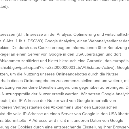
ted).
teressen (d.h. Interesse an der Analyse, Optimierung und wirtschaftlic
. 6 Abs. 1 lit. f. DSGVO) Google Analytics, einen Webanalysedienst der
okies. Die durch das Cookie erzeugten Informationen über Benutzung 
Regel an einen Server von Google in den USA übertragen und dort
Abkommen zertifiziert und bietet hierdurch eine Garantie, das europäi
cyshield.gov/participant?id=a2zt000000001L5AAI&status=Active). Googl
utzen, um die Nutzung unseres Onlineangebotes durch die Nutzer
nerhalb dieses Onlineangebotes zusammenzustellen und um weitere, mi
tnutzung verbundene Dienstleistungen, uns gegenüber zu erbringen. D
utzungsprofile der Nutzer erstellt werden. Wir setzen Google Analyti
deutet, die IP-Adresse der Nutzer wird von Google innerhalb von
 anderen Vertragsstaaten des Abkommens über den Europäischen
ird die volle IP-Adresse an einen Server von Google in den USA übert
rs übermittelte IP-Adresse wird nicht mit anderen Daten von Google
ung der Cookies durch eine entsprechende Einstellung ihrer Browser