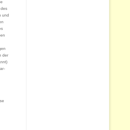
ie
 des
n und
en
es
ben
gen
h der
nnt)
ar-
sse