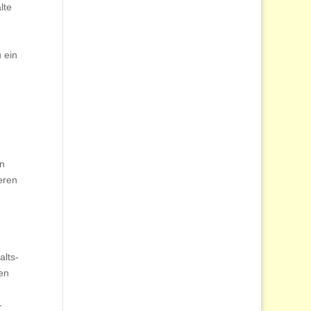
lte
u ein
en
eren
alts-
den
-