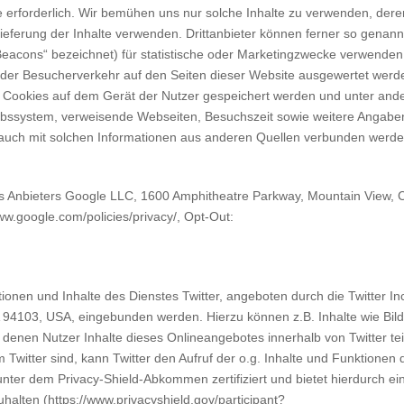
lte erforderlich. Wir bemühen uns nur solche Inhalte zu verwenden, dere
slieferung der Inhalte verwenden. Drittanbieter können ferner so genann
Beacons“ bezeichnet) für statistische oder Marketingzwecke verwenden
e der Besucherverkehr auf den Seiten dieser Website ausgewertet werd
 Cookies auf dem Gerät der Nutzer gespeichert werden und unter an
ebssystem, verweisende Webseiten, Besuchszeit sowie weitere Angabe
 auch mit solchen Informationen aus anderen Quellen verbunden werde
es Anbieters Google LLC, 1600 Amphitheatre Parkway, Mountain View, 
ww.google.com/policies/privacy/, Opt-Out:
nen und Inhalte des Dienstes Twitter, angeboten durch die Twitter Inc
 94103, USA, eingebunden werden. Hierzu können z.B. Inhalte wie Bild
 denen Nutzer Inhalte dieses Onlineangebotes innerhalb von Twitter tei
 Twitter sind, kann Twitter den Aufruf der o.g. Inhalte und Funktionen
 unter dem Privacy-Shield-Abkommen zertifiziert und bietet hierdurch ei
alten (https://www.privacyshield.gov/participant?