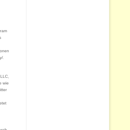
gram
s
ionen
y/.
 LLC,
e wie
tter
etet
urch