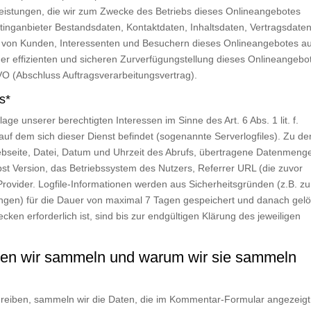
leistungen, die wir zum Zwecke des Betriebs dieses Onlineangebotes
stinganbieter Bestandsdaten, Kontaktdaten, Inhaltsdaten, Vertragsdaten
von Kunden, Interessenten und Besuchern dieses Onlineangebotes au
er effizienten und sicheren Zurverfügungstellung dieses Onlineangebo
GVO (Abschluss Auftragsverarbeitungsvertrag).
s*
age unserer berechtigten Interessen im Sinne des Art. 6 Abs. 1 lit. f.
uf dem sich dieser Dienst befindet (sogenannte Serverlogfiles). Zu de
seite, Datei, Datum und Uhrzeit des Abrufs, übertragene Datenmeng
st Version, das Betriebssystem des Nutzers, Referrer URL (die zuvor
rovider. Logfile-Informationen werden aus Sicherheitsgründen (z.B. zu
ngen) für die Dauer von maximal 7 Tagen gespeichert und danach gelö
en erforderlich ist, sind bis zur endgültigen Klärung des jeweiligen
en wir sammeln und warum wir sie sammeln
eiben, sammeln wir die Daten, die im Kommentar-Formular angezeigt