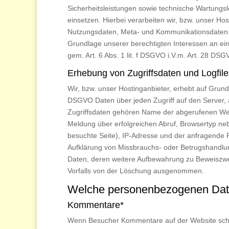
Sicherheitsleistungen sowie technische Wartungs
einsetzen. Hierbei verarbeiten wir, bzw. unser Ho
Nutzungsdaten, Meta- und Kommunikationsdaten 
Grundlage unserer berechtigten Interessen an ein
gem. Art. 6 Abs. 1 lit. f DSGVO i.V.m. Art. 28 DS
Erhebung von Zugriffsdaten und Logfile
Wir, bzw. unser Hostinganbieter, erhebt auf Grundl
DSGVO Daten über jeden Zugriff auf den Server, a
Zugriffsdaten gehören Name der abgerufenen Web
Meldung über erfolgreichen Abruf, Browsertyp neb
besuchte Seite), IP-Adresse und der anfragende P
Aufklärung von Missbrauchs- oder Betrugshandlu
Daten, deren weitere Aufbewahrung zu Beweiszweck
Vorfalls von der Löschung ausgenommen.
Welche personenbezogenen Dat
Kommentare*
Wenn Besucher Kommentare auf der Website schr