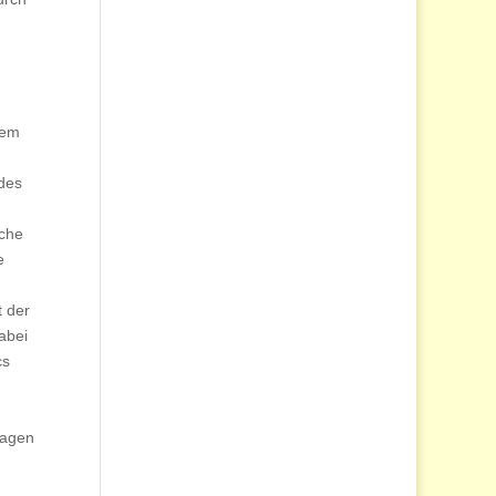
hem
des
sche
e
t der
abei
cs
ragen
-