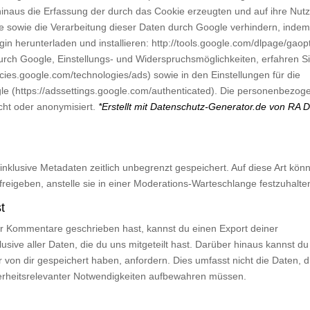
hinaus die Erfassung der durch das Cookie erzeugten und auf ihre Nut
sowie die Verarbeitung dieser Daten durch Google verhindern, indem
in herunterladen und installieren: http://tools.google.com/dlpage/gaop
rch Google, Einstellungs- und Widerspruchsmöglichkeiten, erfahren Si
cies.google.com/technologies/ads) sowie in den Einstellungen für die
e (https://adssettings.google.com/authenticated). Die personenbezog
ht oder anonymisiert.
*Erstellt mit Datenschutz-Generator.de von RA D
nklusive Metadaten zeitlich unbegrenzt gespeichert. Auf diese Art kön
eigeben, anstelle sie in einer Moderations-Warteschlange festzuhalte
t
er Kommentare geschrieben hast, kannst du einen Export deiner
ive aller Daten, die du uns mitgeteilt hast. Darüber hinaus kannst du
von dir gespeichert haben, anfordern. Dies umfasst nicht die Daten, d
icherheitsrelevanter Notwendigkeiten aufbewahren müssen.