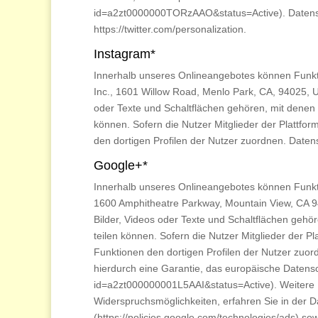
id=a2zt0000000TORzAAO&status=Active). Datenschu
https://twitter.com/personalization.
Instagram*
Innerhalb unseres Onlineangebotes können Funkt
Inc., 1601 Willow Road, Menlo Park, CA, 94025, U
oder Texte und Schaltflächen gehören, mit denen 
können. Sofern die Nutzer Mitglieder der Plattfor
den dortigen Profilen der Nutzer zuordnen. Datens
Google+*
Innerhalb unseres Onlineangebotes können Funkt
1600 Amphitheatre Parkway, Mountain View, CA 9
Bilder, Videos oder Texte und Schaltflächen gehö
teilen können. Sofern die Nutzer Mitglieder der P
Funktionen den dortigen Profilen der Nutzer zuord
hierdurch eine Garantie, das europäische Datensch
id=a2zt000000001L5AAI&status=Active). Weitere 
Widerspruchsmöglichkeiten, erfahren Sie in der 
(https://policies.google.com/technologies/ads) s