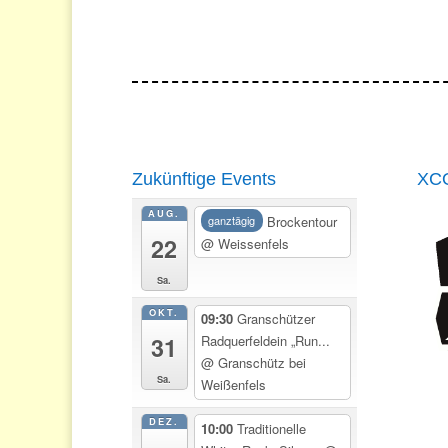
Zukünftige Events
XCO
AUG.
Brockentour
ganztägig
22
@ Weissenfels
Sa.
OKT.
09:30
Granschützer
31
Radquerfeldein „Run...
@ Granschütz bei
Sa.
Weißenfels
DEZ.
10:00
Traditionelle