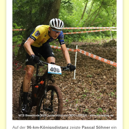
Auf der
96-km-Königsdistanz
zeigte
Pascal Söhner
ein