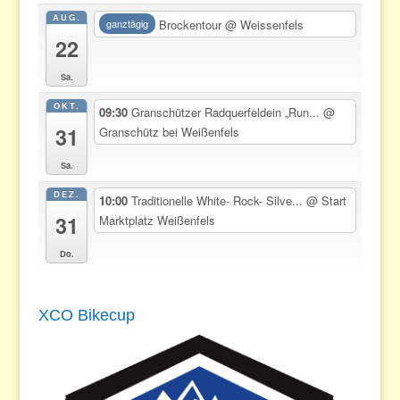
AUG.
Brockentour
@ Weissenfels
ganztägig
22
Sa.
OKT.
09:30
Granschützer Radquerfeldein „Run...
@
31
Granschütz bei Weißenfels
Sa.
DEZ.
10:00
Traditionelle White- Rock- Silve...
@ Start
31
Marktplatz Weißenfels
Do.
XCO Bikecup