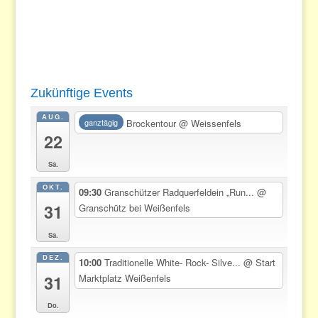
Zukünftige Events
AUG.
Brockentour
@ Weissenfels
ganztägig
22
Sa.
OKT.
09:30
Granschützer Radquerfeldein „Run...
@
31
Granschütz bei Weißenfels
Sa.
DEZ.
10:00
Traditionelle White- Rock- Silve...
@ Start
31
Marktplatz Weißenfels
Do.