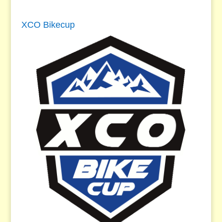
XCO Bikecup