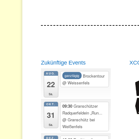
Zukünftige Events
XCO
AUG.
Brockentour
ganztägig
22
@ Weissenfels
Sa.
OKT.
09:30
Granschützer
31
Radquerfeldein „Run...
@ Granschütz bei
Sa.
Weißenfels
DEZ.