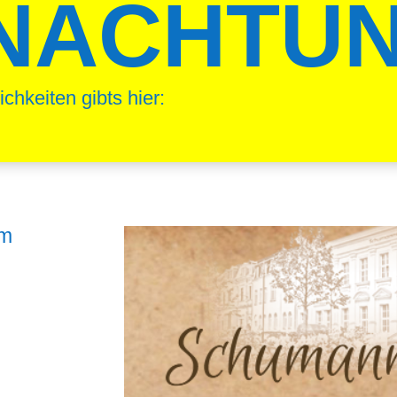
NACHTU
hkeiten gibts hier:
um