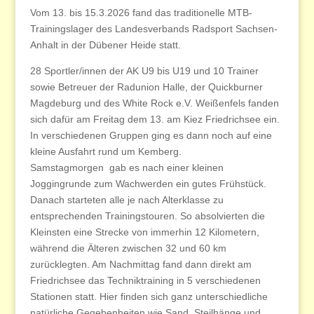
Vom 13. bis 15.3.2026 fand das traditionelle MTB-
Trainingslager des Landesverbands Radsport Sachsen-
Anhalt in der Dübener Heide statt.
28 Sportler/innen der AK U9 bis U19 und 10 Trainer
sowie Betreuer der Radunion Halle, der Quickburner
Magdeburg und des White Rock e.V. Weißenfels fanden
sich dafür am Freitag dem 13. am Kiez Friedrichsee ein.
In verschiedenen Gruppen ging es dann noch auf eine
kleine Ausfahrt rund um Kemberg.
Samstagmorgen gab es nach einer kleinen
Joggingrunde zum Wachwerden ein gutes Frühstück.
Danach starteten alle je nach Alterklasse zu
entsprechenden Trainingstouren. So absolvierten die
Kleinsten eine Strecke von immerhin 12 Kilometern,
während die Älteren zwischen 32 und 60 km
zurücklegten. Am Nachmittag fand dann direkt am
Friedrichsee das Techniktraining in 5 verschiedenen
Stationen statt. Hier finden sich ganz unterschiedliche
natürliche Gegebenheiten wie Sand, Steilhänge und