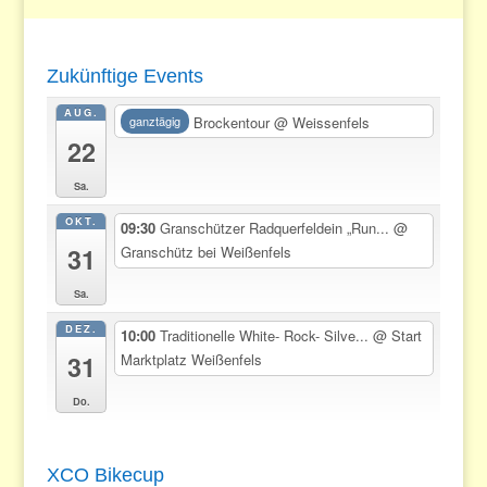
Zukünftige Events
AUG.
Brockentour
@ Weissenfels
ganztägig
22
Sa.
OKT.
09:30
Granschützer Radquerfeldein „Run...
@
31
Granschütz bei Weißenfels
Sa.
DEZ.
10:00
Traditionelle White- Rock- Silve...
@ Start
31
Marktplatz Weißenfels
Do.
XCO Bikecup