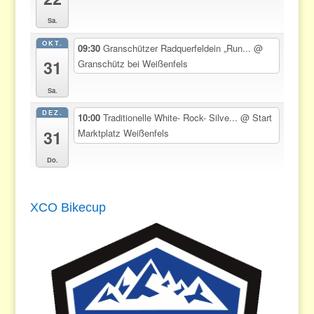
Sa.
OKT.
09:30
Granschützer Radquerfeldein „Run...
@
31
Granschütz bei Weißenfels
Sa.
DEZ.
10:00
Traditionelle White- Rock- Silve...
@ Start
31
Marktplatz Weißenfels
Do.
XCO Bikecup