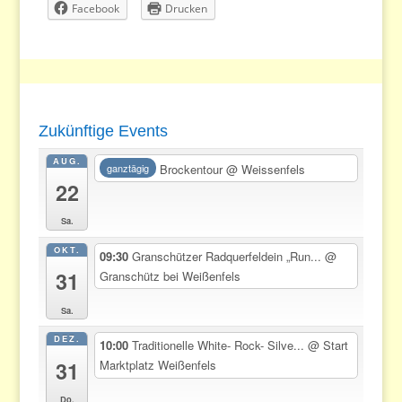
Facebook
Drucken
Zukünftige Events
AUG.
Brockentour
@ Weissenfels
ganztägig
22
Sa.
OKT.
09:30
Granschützer Radquerfeldein „Run...
@
31
Granschütz bei Weißenfels
Sa.
DEZ.
10:00
Traditionelle White- Rock- Silve...
@ Start
31
Marktplatz Weißenfels
Do.