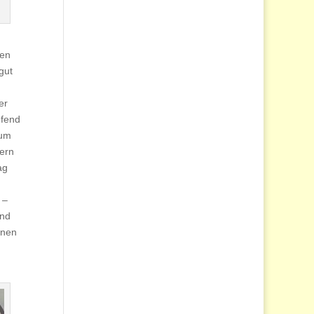
ten
gut
er
ufend
 um
ern
ag
 –
und
inen