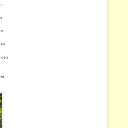
es
en
en
gen
i den
cht