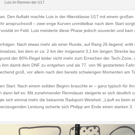
Luis im Rennen der U17
an. Den Auftakt machte Luis in der Altersklasse U17 mit einem großen
sehr anspruchsvoll – zwei enge Kurven unmittelbar nach dem Start sorg
vosität im Feld. Luis meisterte diese Phase jedoch souverän und kam 
rfolgen: Nach etwas mehr als einer Runde, auf Rang 26 liegend, erlitt 
Einsatzes, bei dem er ca. 2 km der insgesamt 3,1 km langen Strecke la
fgrund der 80%-Regel leider nicht mehr zum Erreichen der Tech-Zone,
g ihm damit dem DNF zu entgehen und als 77. von 96 gestarteten Fahr
rechend groß, vor allem nach den bereits schwierigen Momenten am T
en Start. Nach einem soliden Beginn brauchte er – ganz typisch für ihn
h dann lief es: Mit zunehmender Renndauer steigerte er sich deutlich 
te sich einmal mehr die bekannte Radsport-Weisheit: „Läuft es beim e
 überzeugenden Leistung sicherte sich Philipp am Ende einen starken 3.