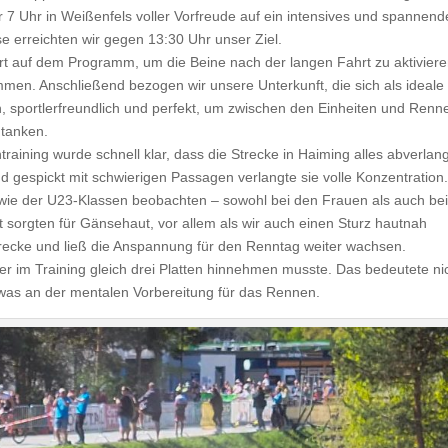
r 7 Uhr in Weißenfels voller Vorfreude auf ein intensives und spannend
erreichten wir gegen 13:30 Uhr unser Ziel.
hrt auf dem Programm, um die Beine nach der langen Fahrt zu aktivier
men. Anschließend bezogen wir unsere Unterkunft, die sich als ideale
, sportlerfreundlich und perfekt, um zwischen den Einheiten und Renn
tanken.
raining wurde schnell klar, dass die Strecke in Haiming alles abverlan
d gespickt mit schwierigen Passagen verlangte sie volle Konzentration.
sowie der U23-Klassen beobachten – sowohl bei den Frauen als auch be
 sorgten für Gänsehaut, vor allem als wir auch einen Sturz hautnah
trecke und ließ die Anspannung für den Renntag weiter wachsen.
r im Training gleich drei Platten hinnehmen musste. Das bedeutete ni
was an der mentalen Vorbereitung für das Rennen.