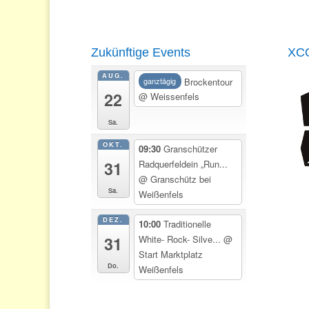
Zukünftige Events
XCO
AUG.
Brockentour
ganztägig
22
@ Weissenfels
Sa.
OKT.
09:30
Granschützer
31
Radquerfeldein „Run...
@ Granschütz bei
Sa.
Weißenfels
DEZ.
10:00
Traditionelle
31
White- Rock- Silve...
@
Start Marktplatz
Do.
Weißenfels