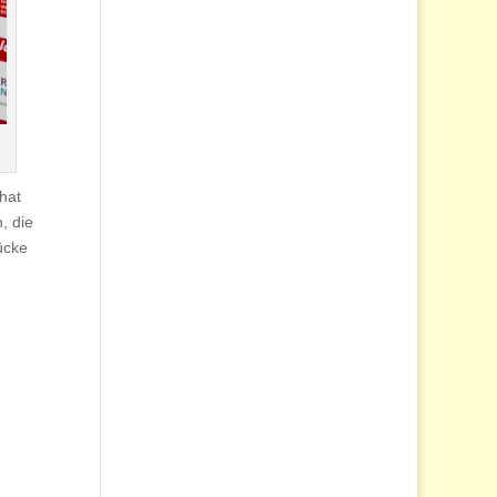
hat
, die
ücke