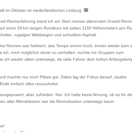
haft im Oktober im niederländischen Limburg.
ravel-Rennerfahrung stand ich am Start meines allerersten Gravel-Renn
22 auf einen 50 km langen Rundkurs mit satten 1150 Höhenmetern pro R
hotter, ruppigen Waldwegen und schnellem Asphalt.
: Das Rennen war hektisch, das Tempo enorm hoch, immer wieder kam 
 ich, mich möglichst clever zu verhalten, suchte mir Gruppen zum
r ich wieder allein unterwegs, da viele Fahrer dem hohen Anfangstem
nd machte nur noch Plätze gut. Dabei lag der Fokus darauf, sauber
Ende einfach alles rauszuholen.
 ausgepowert, aber zufrieden. Nur: Ich hatte keine Ahnung, ob es für di
chen aller Altersklassen war die Rennsituation unterwegs kaum
se!