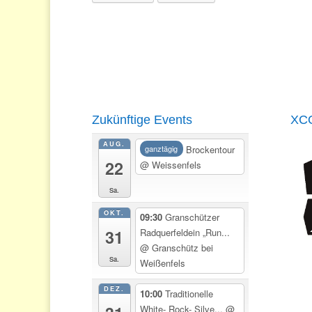
Zukünftige Events
XCO
AUG.
Brockentour
ganztägig
22
@ Weissenfels
Sa.
OKT.
09:30
Granschützer
31
Radquerfeldein „Run...
@ Granschütz bei
Sa.
Weißenfels
DEZ.
10:00
Traditionelle
White- Rock- Silve...
@