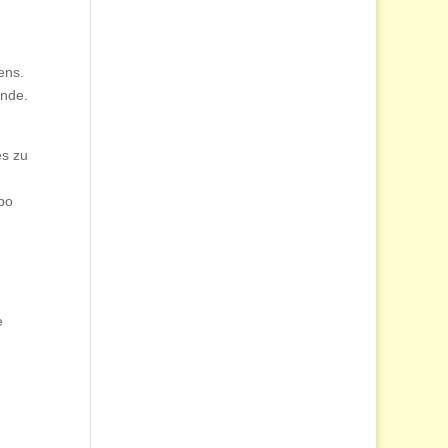
ens.
unde.
es zu
po
e